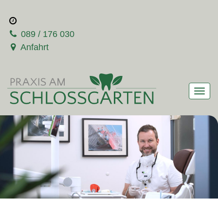
089 / 176 030
Anfahrt
Men
anze