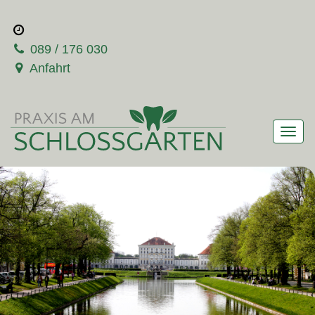
089 / 176 030
Anfahrt
Men
anze